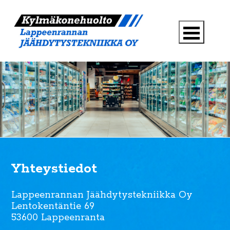
Yhteystiedot
Lappeenrannan Jäähdytystekniikka Oy
Lentokentäntie 69
53600 Lappeenranta