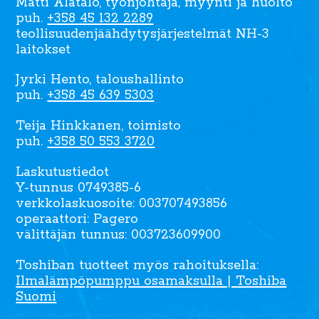
Matti Alatalo, työnjohtaja, myynti ja huolto
puh.
+358 45 132 2289
teollisuudenjäähdytysjärjestelmät NH-3
laitokset
Jyrki Hento, taloushallinto
puh.
+358 45 639 5303
Teija Hinkkanen, toimisto
puh.
+358 50 553 3720
Laskutustiedot
Y-tunnus 0749385-6
verkkolaskuosoite: 003707493856
operaattori: Pagero
välittäjän tunnus: 003723609900
Toshiban tuotteet myös rahoituksella:
Ilmalämpöpumppu osamaksulla | Toshiba
Suomi