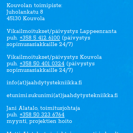
Kouvolan toimipiste:
Juholankatu 8
45130 Kouvola
Vikailmoitukset/päivystys Lappeenranta
puh.
+358 5 412 6100
(päivystys
sopimusasiakkaille 24/7)
Vikailmoitukset/päivystys Kouvola
puh.
+358 50 401 0324
(päivystys
sopimusasiakkaille 24/7)
info(at)jaahdytystekniikka.fi
etunimi.sukunimi(at)jaahdytystekniikka.fi
Jani Alatalo, toimitusjohtaja
puh.
+358 50 323 6764
myynti, projektien hoito